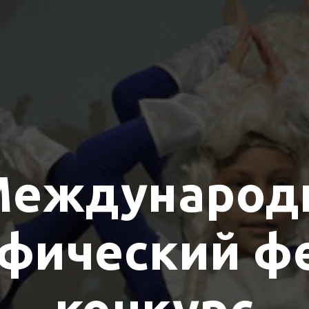
 Междунаро
фический ф