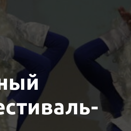
дный
естиваль-