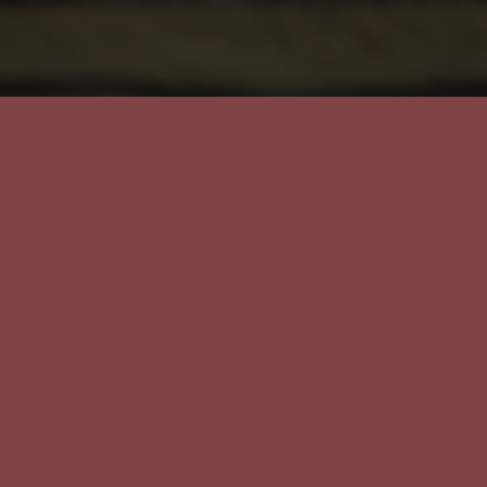
Цели и зада
Наши номин