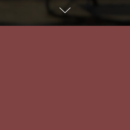
Подать заявку
Вернуться к списку
чи фестивалей
ации