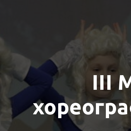
III
хореогра